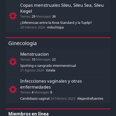
Copas menstruales Sileu, Sileu Sea, Sileu
Kegel
Temas
29
Mensajes
36
¿Diferencias entre la Rose Standard y la Tuplip?
28 Febrero 2024
milochispa
Ginecologia
Menstruacion
Temas
10
Mensajes
22
Spotting o sangrado intermenstrual
21 Agosto 2024
Estela
Infeccciones vaginales y otras
enfermedades
Temas
4
Mensajes
8
Candidiasis vaginal
24 Febrero 2023
Alejandrafuentes
Miembros en línea