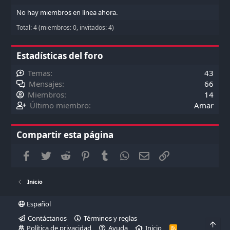
No hay miembros en línea ahora.
Total: 4 (miembros: 0, invitados: 4)
Estadísticas del foro
Temas
43
Mensajes
66
Miembros
14
Último miembro
Amar
Compartir esta página
Facebook
Twitter
Reddit
Pinterest
Tumblr
WhatsApp
Correo electrónico
Enlace
Inicio
Español
Contáctanos
Términos y reglas
Arri
Política de privacidad
Ayuda
Inicio
R