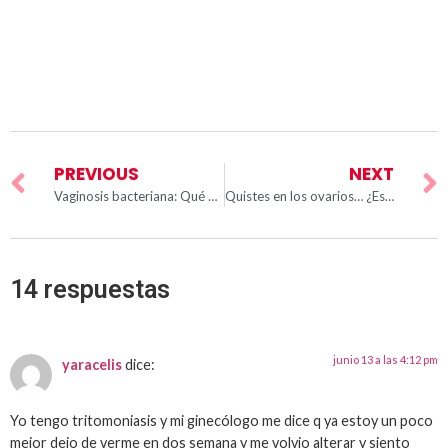
PREVIOUS
NEXT
Vaginosis bacteriana: Qué es y cómo tratarla.
Quistes en los ovarios… ¿Es malo tenerlos?
14 respuestas
junio 13 a las 4:12 pm
yaracelis
dice:
Yo tengo tritomoniasis y mi ginecólogo me dice q ya estoy un poco
mejor dejo de verme en dos semana y me volvio alterar y siento