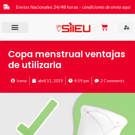
Envíos Nacionales 24/48 horas -
condiciones de envío aquí
Copa menstrual ventajas
de utilizarla
Irene
abril 11, 2019
4:59 pm
2 Comments