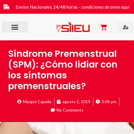
Envíos Nacionales 24/48 horas -
condiciones de envío aquí
Síndrome Premenstrual
(SPM): ¿Cómo lidiar con
los síntomas
premenstruales?
Margot Capella
agosto 2, 2019
3:04 pm
No Comments