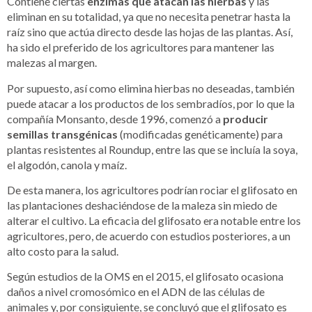
Contiene ciertas
enzimas que atacan las hierbas
y las
eliminan en su totalidad, ya que no necesita penetrar hasta la
raíz sino que actúa directo desde las hojas de las plantas. Así,
ha sido el preferido de los agricultores para mantener las
malezas al margen.
Por supuesto, así como elimina hierbas no deseadas, también
puede atacar a los productos de los sembradíos, por lo que la
compañía Monsanto, desde 1996, comenzó a
producir
semillas transgénicas
(modificadas genéticamente) para
plantas resistentes al Roundup, entre las que se incluía la soya,
el algodón, canola y maíz.
De esta manera, los agricultores podrían rociar el glifosato en
las plantaciones deshaciéndose de la maleza sin miedo de
alterar el cultivo. La eficacia del glifosato era notable entre los
agricultores, pero, de acuerdo con estudios posteriores, a un
alto costo para la salud.
Según estudios de la OMS en el 2015, el glifosato ocasiona
daños a nivel cromosómico en el ADN de las células de
animales y, por consiguiente, se concluyó que el glifosato es