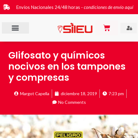
Envíos Nacionales 24/48 horas -
condiciones de envío aquí
Glifosato y químicos
nocivos en los tampones
y compresas
Margot Capella
diciembre 18, 2019
7:23 pm
No Comments