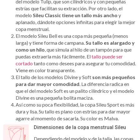
del modelo Tulip, que son cilíndricos y con pequeñas
estrías que facilitan su extracción. Por otro lado, el
modelo
Sileu Classic tiene un tallo más ancho
y
aplanado, dándote opciones infinitas para elegir la mejor
copa menstrual.
El modelo Sileu Bell es una copa más pequeña (menos
larga) y tiene forma de campana.
Su tallo es alargado y
como un hilo
, que simula al hilo de un tampón para que
puedas extraerla más fácilmente. El
tallo puede ser
cortado
tanto como desees para asegurar tu comodidad.
Viene en color transparente.
El tallo de los modelos Divine y Soft
son más pequeños
para dar mayor comodidad
. La diferencia radica en
que el del modelo Soft es un palito cilíndrico y el modelo
Divine es una pequeña bolita maciza.
Así como su poca flexibilidad, la copa Sileu Sport es más
dura y lisa. Su tallo es plano con estrías para dar mayor
agarre al momento de sacarla. Su color es Malva.
Dimensiones de la copa menstrual Sileu
Dependiendo del modelo y de la talla, las copas