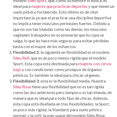
modelo
Sileu Sport
, que, como su nombre lo indica, es
ideal para
mujeres que practican deportes
y que tienen un
suelo pélvico fortalecido. Esto último es de vital
importancia ya que el practicar una disciplina deportiva
no implica tener músculos perineales fuertes. Debido a
que no son tan blandas como las demás, los músculos
vaginales trabajados no ocasionarán que tu copa se
salga, lo que las hace más seguras para evitar pérdidas
hasta con el mayor de los esfuerzos.
Flexibilidad 2:
la siguiente en flexibilidad es el modelo
Sileu Bell,
que es un poco menos rígida que el modelo
Sport. Esta copa está destinada para
mujeres con cérvix
bajo
y con condiciones como prolapso de órganos
pélvicos. Es también la ideal para chicas vírgenes.
Flexibilidad 3
: esta es la flexibilidad media. Nuestra
Sileu Rose
tiene una flexibilidad que no es tan rígida
como las dos anteriores pero tampoco es tan blanda, de
manera que es ideal para todo tipo de chicas. Además,
esta copa está diseñada en tres flexibilidades: la Sport,
un poco más rígida; la Standard, para suelo pélvico
normal; y la soft, la más suave del modelo Sileu Rose.